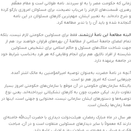
زمانی که حکومت مصر را به او سپردند. نامه طولانی است و مقام معظّم
رهبری، قسمت‌های لازم‌تر را من‌بابِ نصیحت، برای مسئولان امروزی بازگو کرده
و شرح داده‌اند. به تعبیر ایشان، مهم‌ترین کارهای مسئولان در این نامه
گنجانده شده و باید آن را با تدبر مطالعه کرد.
البته مطالعۀ این نامۀ ارزشمند،
فقط برای مسئولین حکومتی لازم نیست، بلکه
تمام اعضای جامعۀ اسلامی از مطالعۀ آن بهره‌های فراوان خواهند برد: هم از
جهت شناخت ملاک‌های مسئول و حاکم اسلامی برای تشخیص مسئولین
شایسته از افراد نالایق، هم برای انجام وظایفی که هر فرد به‌تناسب شرایط خود
در جامعه برعهده دارد.
آنچه در نامۀ حضرت، به‌عنوان توصیه امیرالمؤمنین به مالک اشتر آمده،
چیزهایی است که امروز هم نو است.
بااینکه سازمان‌های حکومتی در آن موقع با سازمان‌های حکومتی امروز بسیار
تفاوت دارند. لیکن حضرت چون به کارهای تشکیلاتی نپرداخته‌اند، یعنی نوع
توصیه‌ها و دستورهای ایشان سازمانی نیست، محتوایی و جهتی است، اینها در
همۀ زمان‌ها یکسان است.
هر سال در ماه مبارک رمضان، هیئت‌دولت دیداری با حضرت آیت‌الله خامنه‌ای
دارند که معمولاً با سایر دیدارهای مسئولین متفاوت است و در آن، مباحث
فکری و مبنایی و معنوی بر مباحث روز و اجرایی غلبه دارد.