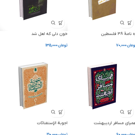
‌ نامۀ 38 فلسطین
خون دلی که لعل شد
ومان
70,000
تومان
135,000
مپای مسافر اردیبهشت
اجوبة الإستفتائات
ومان
60,000
تومان
210,000