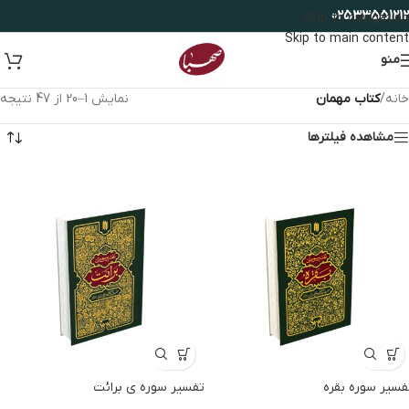
02533551212
Skip to navigation
Skip to main content
منو
خانه
/
کتاب مهمان
نمایش 1–20 از 47 نتیجه
مشاهده فیلترها
فسیر سوره بقره
تفسیر سوره ی برائت