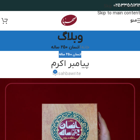
02533551212
Skip to navigation
Skip to main content
منو
وبلاگ
خانه
/
انسان 250 ساله
انسان 250 ساله
پیامبر اکرم
0
sahbawrite