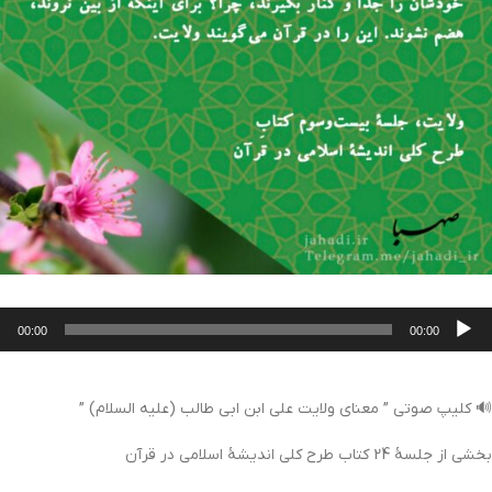
خش‌کننده
00:00
00:00
وت
🔊 کلیپ صوتی ” معنای ولایت علی ابن ابی طالب (علیه السلام) ”
بخشی از جلسۀ 24 کتاب طرح کلی اندیشۀ اسلامی در قرآن