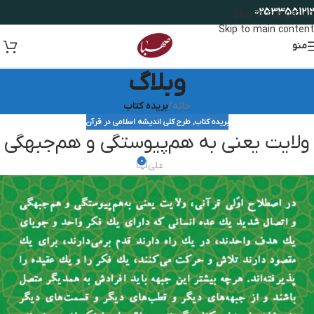
02533551212
Skip to navigation
Skip to main content
منو
وبلاگ
خانه
/
بریده کتاب
بریده کتاب
,
طرح کلی اندیشه اسلامی در قرآن
ولایت یعنی به هم‌پیوستگی و هم‌جبهگی
0
علی