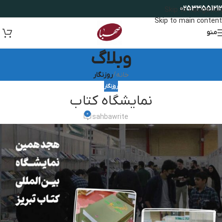
02533551212
Skip to navigation
Skip to main content
منو
وبلاگ
خانه
/
روزنگار
روزنگار
نمایشگاه کتاب
0
sahbawrite