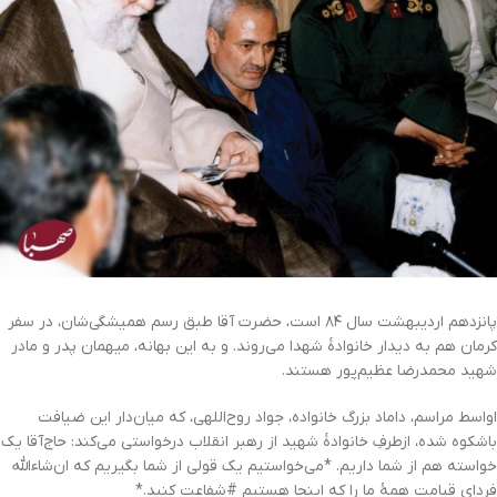
پانزدهم اردیبهشت سال ۸۴ است، حضرت آقا طبق رسم همیشگی‌شان، در سفر
کرمان هم به دیدار خانوادۀ شهدا می‌روند. و به این بهانه، میهمان پدر و مادر
شهید محمدرضا عظیم‌پور هستند.
اواسط مراسم، داماد بزرگ خانواده، جواد روح‌اللهی، که میان‌دار این ضیافت
باشکوه شده، ازطرفِ خانوادۀ شهید از رهبر انقلاب درخواستی می‌کند: حاج‌آقا یک
خواسته هم از شما داریم. *می‌خواستیم یک قولی از شما بگیریم که ان‌شاءالله
فردای قیامت همۀ ما را که اینجا هستیم #شفاعت کنید.*