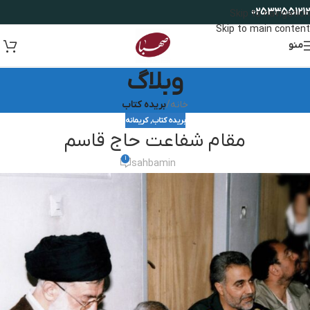
02533551212
Skip to navigation
Skip to main content
منو
وبلاگ
خانه
/
بریده کتاب
بریده کتاب
,
کریمانه
مقام شفاعت حاج‌ قاسم
1
sahbamin