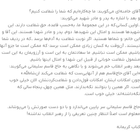
آقای خامنه‌ای می‌گویند: ما چه‌کاره‌ایم که شما را شفاعت کنیم؟
و بعد با اشاره به پدر و مادر شهید می‌گویند:
..اولین کسانی‌ که در این مجموعۀ ما، به‌حسبِ قاعده، حق شفاعت دارند، این
شهیدها هستند و امثال این شهیدها. دوم، پدر و مادر شهدا هستند، این آقا و
این خانم؛ و شماها هستید. اگر نوبت شفاعت به آدم‌ها برسد ـ که در ردیف شما
نیستند ـ آ‌ن‌وقت به کسان زیادی ممکن است برسد؛ که ممکن است ما جزو آنها
باشیم، ممکن است نباشیم. ما سعادتمان به این است و آرزویمان به این است
مشمول شفاعت خوبانی از قبیلِ این شهدا و امثال اینها باشیم.
بعد رهبر انقلاب خم می‌شوند و با نگاهی به حاج‌ قاسم سلیمانی می‌گویند:
«این آقای حاج‌قاسم هم از آنهایی‌ست که شفاعت می‌کند ان‌شاءالله.»
چون امکانات ایشان، امکانات قول‌دادن و شفاعت‌کردنشان، الان خیلی خوب
است. اگر همین را بتوانند نگه‌بدارند، مثل همین چهل، پنجاه سالی که
نگه‌داشته‌اند؛ خیلی خوب است.
حاج‌ قاسم سلیمانی سر پایین می‌اندازد و با دو دست صورتش را می‌پوشاند.
معلوم است اصلاً انتظار چنین تعریفی را از رهبر انقلاب نداشته!
کتاب کریمانه