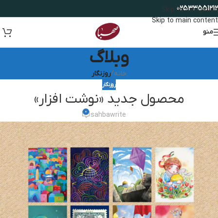
02533551212
Skip to navigation
Skip to main content
منو
وبلاگ
خانه
/
روزنگار
روزنگار
محصول جدید «نوشت افزار»
0
sahbawrite