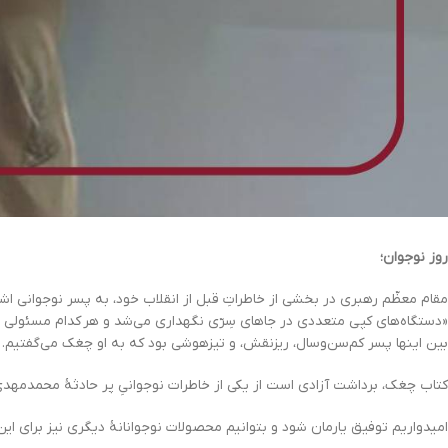
روز نوجوان؛
مقام معظّم رهبری در بخشی از خاطراتِ قبل از انقلاب خود، به پسر نوجوانی اشاره
«دستگاه‌های کپی متعددی در جاهای سِرّی نگهداری می‌شد و هر کدام مسئولی دا
بین اینها پسر کم‌سن‌وسال، ریزنقش، و تیزهوشی بود که به او چغک می‌گفتیم
کتاب چغک، برداشت آزادی است از یکی از خاطرات نوجوانیِ پر حادثۀ محمدمهدی 
امیدواریم توفیق یارمان شود و بتوانیم محصولات نوجوانانۀ دیگری نیز برای این 