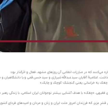
 می‌کنند که در مبارزات انقلابی آن‌ روزهای مشهد، فعال و اثرگذار بود:
شت. اعلامیۀ آقایان سید عبدالله شیرازی و سید حسن قمی و یا دانشگاهیان و م
. چغک به خراسانی یعنی گنجشک؛ کوچک و چابک.»
فقیهی. «چغک» با هدف آشنایی بیشتر نوجوانان ایران اسلامی، با زندگی رهبر 
قشرِ عزیز، که فرزندان امروز ملت ایران و زنان و مردان و امیدهای فردای کشور