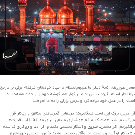
همان‌طوری‌که ائمۀ دیگر ما علیهم‌السلام با جهاد خودشان هرکدام برگی بر تاریخ
پرافتخار اسلام افزودند، این امام بزرگوار هم گوشۀ مهمی از جهاد همه‌جانبۀ
اسلام را در عمل خود پیاده کرد و درس بزرگی را به ما آموخت.
آن درس بزرگ این است هنگامی‌که درمقابل قدرت‌های منافق و ریاکار قرار
می‌گیریم، باید همت کنیم که هوشیاری مردم را برای مقابلۀ با این قدرت‌ها
برانگیزیم. اگر دشمن، صریح و آشکار دشمنی بکند و اگر ادعا و ریاکاری نداشته
باشد، کار او آسان‌تر است. اما وقتی دشمنی مانند مأمون عباسی چهره‌ای از