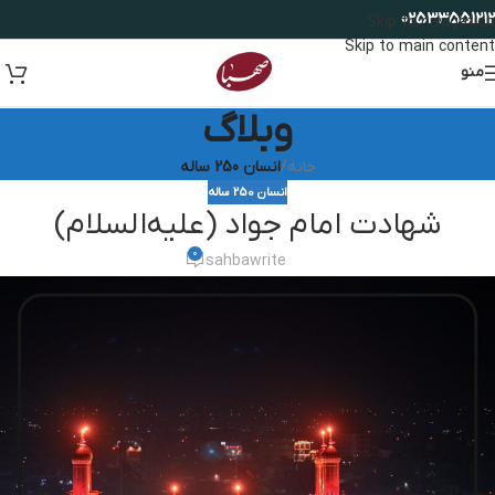
02533551212
Skip to navigation
Skip to main content
منو
وبلاگ
خانه
/
انسان 250 ساله
انسان 250 ساله
شهادت امام جواد (علیه‌السلام)
0
sahbawrite