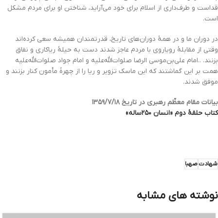
قداست و طرف‌داری از اسلام برای خود می‌آراید، شناختن او برای مردم مشکل
است.
در دوران ما و در همۀ دوران‌های تاریخ، قدرتمندان همیشه سعی کرده‌اند
وقتی از مقابلۀ رویاروی با مردم عاجز شدند دست به حیلۀ ریاکاری و نفاق
بزنند. ..امام علی‌بن‌موسی الرضا صلوات‌الله‌علیه و امام جواد صلوات‌الله‌علیه
همت بر این گماشتند که این ماسک تزویر و ریا را از چهرۀ مأمون کنار بزنند و
موفق شدند.
بیانات مقام معظّم رهبری در تاریخ ۱۳۵۹/۷/۱۸
کتاب حلقۀ دوم «انسان ۲۵۰ساله»
شهادت
صهبا
نوشته های مشابه