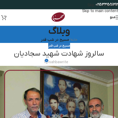
02533551212
Skip to navigation
Skip to main content
منو
وبلاگ
خانه
/
مسیح در شب قدر
مسیح در شب قدر
سالروز شهادت شهید سجادیان
0
sahbawrite