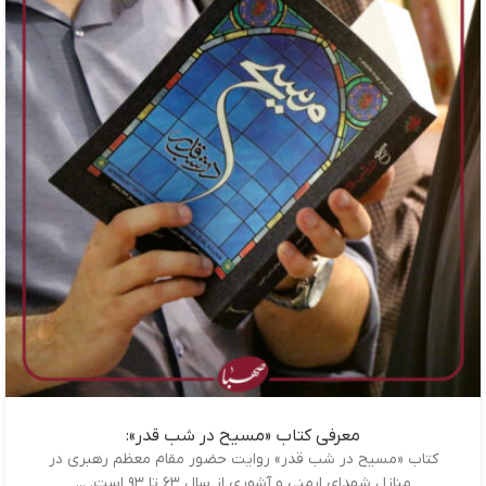
معرفی کتاب «مسیح در شب قدر»:
کتاب «مسیح در شب قدر» روایت حضور مقام معظم رهبری در
منازل شهدای ارمنی و آشوری از سال ۶۳ تا ۹۳ است. ...