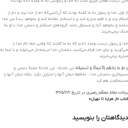
«این درست همان چیزى است که خدا و رسولش به ما وعده داده بودند».
از اول، خدا و رسول به ما گفته بودند که آن کسى که دم از خدا بزند و دم از
اسلام بزند و با ظلم مبارزه کند و با استکبار مقابله کند و بخواهد بندۀ غیر خدا
نباشد و بخواهد آزاد و مستقل باشد، گروه هاى استکبار و دشمن خدا، با او به
جنگ برمى‌خیزند.
خدا و رسول درست وعده دادند که به ما گفتند که وقتى شما نام خدا را
مى‌آورید و براى خدا قیام مى‌کنید، دشمنان خدا جریحه‌دار مى‌شوند و با شما به
مبارزه برمى‌خیزند.
و
«وَ ما زادَهُم اِلاَّ ایمانًا وَ تَسلیمًا»
این حادثه - این حادثۀ حملۀ دشمن و
ستیزه‌گرى دشمنان خدا – نه فقط ایمانِ آنها را متزلزل نکرد، بلکه ایمان آنها را
مستحکم تر هم کرد.
بیانات مقام معظّم رهبری در تاریخ ۱۳۶۵/۲/۲
کتاب «از هراره تا تهران»
دیدگاهتان را بنویسید