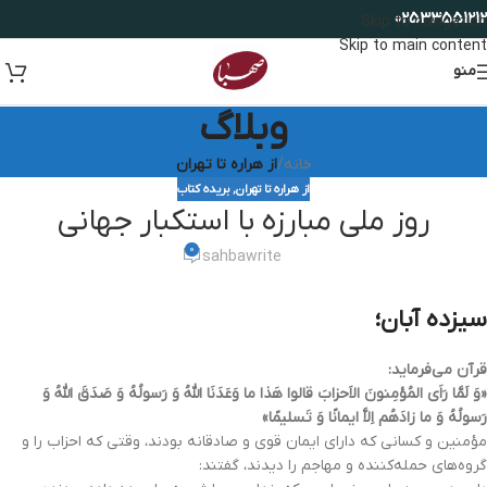
02533551212
Skip to navigation
Skip to main content
منو
وبلاگ
خانه
/
از هراره تا تهران
از هراره تا تهران
,
بریده کتاب
روز ملی مبارزه با استکبار جهانی
0
sahbawrite
سیزده آبان؛
قرآن مى‌فرماید:
«وَ لَمَّا رَاَى المُؤمِنونَ الاَحزابَ قالوا هَذا ما وَعَدَنَا اللهُ وَ رَسولُهُ وَ صَدَقَ اللهُ وَ
رَسولُهُ وَ ما زادَهُم اِلاَّ ایمانًا وَ تَسلیمًا»
مؤمنین و کسانى که داراى ایمان قوى و صادقانه بودند، وقتى که احزاب را و
گروه‌هاى حمله‌کننده و مهاجم را دیدند، گفتند: