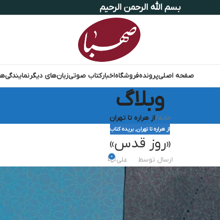
بسم الله الرحمن الرحیم
صفحه اصلی
پرونده
فروشگاه
اخبار
کتاب صوتی
زبان‌های دیگر
نمایندگی‌ها
وبلاگ
خانه
/
از هراره تا تهران
از هراره تا تهران
,
بریده کتاب
«روز قدس»
0
ارسال توسط
علی