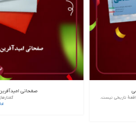
صفحاتی امیدآفرین، 
واقعۀ تاریخی نیست،
گفتارهای
اد