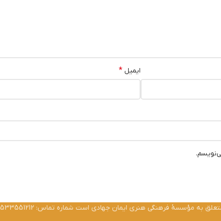
*
ایمیل
ی‌نویسم.
ق به مؤسسۀ فرهنگی هنری ایمان جهادی است شماره تماس: 02533551212