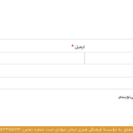
*
ایمیل
ی‌نویسم.
ق به مؤسسۀ فرهنگی هنری ایمان جهادی است شماره تماس: 02533551212