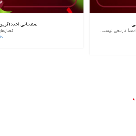
صفحاتی امیدآفرین، 
واقعۀ تاریخی نیست،
گفتارهای
اد
*