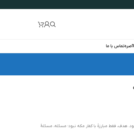
آصره
تماس با ما
د. هدف، فقط مبارزۀ با کفار مکه نبود؛ مسئله، مسئلۀ