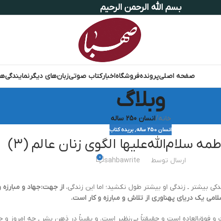
بسم الله الرحمن الرحیم
صفحه اصلی
پرونده
فروشگاه
اخبار
کتاب صوتی
زبان‌های دیگر
نمایندگی‌ها
وبلاگ
خانه
/
انسان 250 ساله
انسان 250 ساله
,
بریده کتاب
 سلام‌الله‌علیها الگوی زنان عالم (۳)
0
ارسال توسط
sahbawrite
دکی بیشتر ـ زندگی او بیشتر طول نکشید؛ اما این زندگی،
از جهت: جهاد و مبارزه 
سلامی یک دریای پهناوری از تلاش و مبارزه و کار است.
فوق‌العاده است و حقیقتاً بی‌نظیر است. و یقیناً در ذهن بشر ـ چه امروز و 