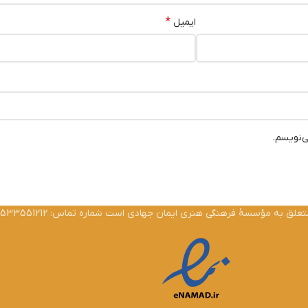
*
ایمیل
ی‌نویسم.
ق به مؤسسۀ فرهنگی هنری ایمان جهادی است شماره تماس: 02533551212