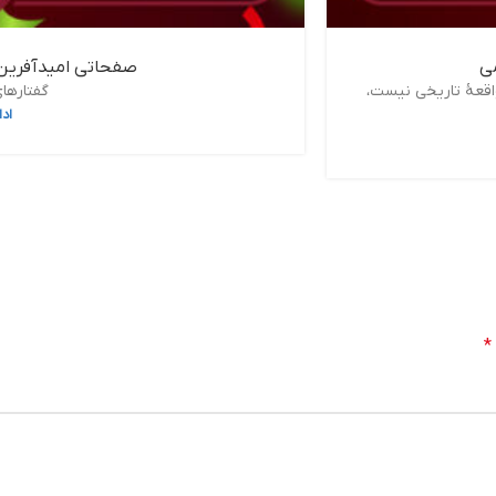
صفحاتی امیدآفرین، 
واقعۀ تاریخی نیست،
گفتارهای
اد
*