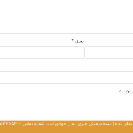
*
ایمیل
ی‌نویسم.
ق به مؤسسۀ فرهنگی هنری ایمان جهادی است شماره تماس: 02533551212