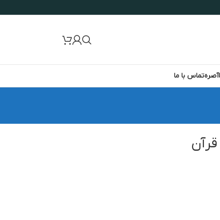
آصره
تماس با ما
قرآن