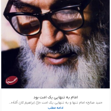
امام به تنهایی یک امت بود
«عبد صالح» امام تنها و به تنهایی یک امت «اِنَّ اِبر‌اهیمَ کانَ اُمَّهً»...
ادامه مطلب