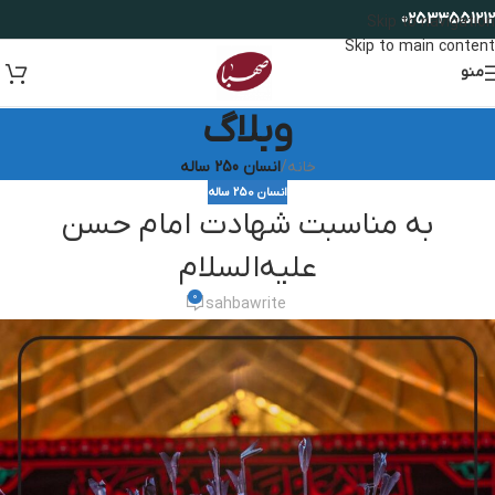
02533551212
Skip to navigation
Skip to main content
منو
وبلاگ
خانه
/
انسان 250 ساله
انسان 250 ساله
به مناسبت شهادت امام حسن
علیه‌السلام
0
sahbawrite