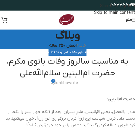
02533551212
Skip to navigation
Skip to main content
منو
وبلاگ
خانه
/
انسان 250 ساله
انسان 250 ساله
,
بریده کتاب
به مناسبت سالروز وفات بانوی مکرم،
حضرت ام‌البنین سلام‌الله‌علی
0
sahbawrite
حضرت ام‌البنین؛
مادر اباالفضل، یعنی امّ‌البنین، مادرِ پسران، بعد از آنکه چهار پسر را یکجا از
دست داد ـ قربان شهامت این زن! قربان بزرگواری این زن! ـ خیال می‌کنید بنا
کرد شیون و ناله کردن؟ بنا کرد دشمن را بر خود جری‌کردن؟ ابداً!