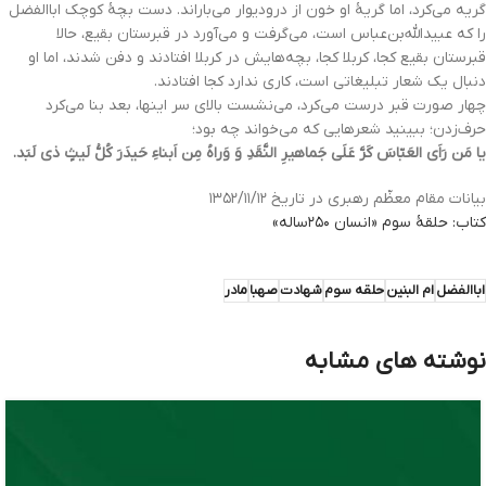
گریه می‌کرد، اما گریۀ او خون از درودیوار می‌باراند. دست بچۀ کوچک اباالفضل
را که عبیدالله‌بن‌عباس است، می‌گرفت و می‌آورد در قبرستان بقیع، حالا
قبرستان بقیع کجا، کربلا کجا، بچه‌هایش در کربلا افتادند و دفن شدند، اما او
دنبال یک شعار تبلیغاتی است، کاری ندارد کجا افتادند.
چهار صورت قبر درست می‌کرد، می‌نشست بالای سر اینها، بعد بنا می‌کرد
حرف‌زدن؛ ببینید شعرهایی که می‌خواند چه بود؛
یا مَن رَاَی العَبّاسَ کَرَّ عَلَی جَماهیرِ النَّقَدِ وَ وَراهُ مِن اَبناءِ حَیدَرَ کُلُّ لَیثٍ ذی لَبَد.
بیانات مقام معظّم رهبری در تاریخ ۱۳۵۲/۱۱/۱۲
کتاب: حلقۀ سوم «انسان ۲۵۰ساله»
اباالفضل
ام البنین
حلقه سوم
شهادت
صهبا
مادر
نوشته های مشابه