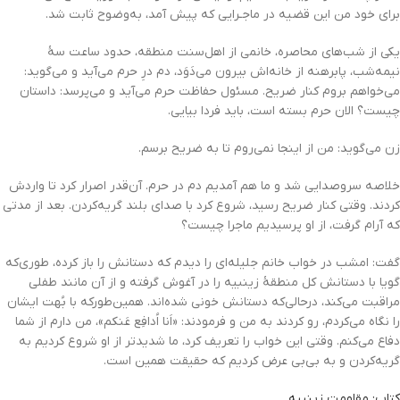
برای خود من این قضیه در ماجـرایی که پیش آمد، به‌وضوح ثابت شد.
یکی از شب‌های محاصره، خانمی از اهل‌سنت منطقه، حدود ساعت سۀ
نیمه‌شب، پابرهنه از خانه‌اش بیرون می‌دَوَد، دم درِ حرم می‌آید و می‌گوید:
می‌خواهم بروم کنار ضریح. مسئول حفاظت حرم می‌آید و می‌پرسد: داستان
چیست؟ الان حرم بسته است، باید فردا بیایی.
زن می‌گوید: من از اینجا نمی‌روم تا به ضریح برسم.
خلاصه سروصدایی شد و ما هم آمدیم دم در حرم. آن‌قدر اصرار کرد تا واردش
کردند. وقتی کنار ضریح رسید، شروع کرد با صدای بلند گریه‌کردن. بعد از مدتی
که آرام گرفت، از او پرسیدیم ماجرا چیست؟
گفت: امشب در خواب خانم جلیله‌ای را دیدم که دستانش را باز کرده، طوری‌که
گویا با دستانش کل منطقۀ زینبیه را در آغوش گرفته و از آن مانند طفلی
مراقبت می‌کند، درحالی‌که دستانش خونی شده‌اند. همین‌طورکه با بُهت ایشان
را نگاه می‌کردم، رو کردند به من و فرمودند: «اَنا اُدافِع عَنکم»، من دارم از شما
دفاع می‌کنم. وقتی این خواب را تعریف کرد، ما شدیدتر از او شروع کردیم به
گریه‌کردن و به بی‌بی عرض کردیم که حقیقت همین است.
کتاب: مقاومت زینبیه