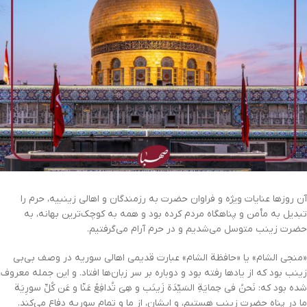
آن روزها عنایات ویژه و فراوان حضرت به رزمندگان و اهالی زینبیه، حرم را
تبدیل به مأمن و پناهگاه مردم کرده بود و همه به کوچک‌ترین بهانه، به
حضرت زینب متوسل می‌شدیم و در حرم آرام می‌گرفتیم.
«منجي الشام» یا «حافظة الشام» عبارت قدیمی اهالی سوریه در وصف بی‌بی
زینب بود که از یادها رفته بود و دوباره بر سر زبان‌ها افتاد. و این جمله معروف
شده بود که: نَحنُ في حِمايَةِ السَیِّدَة زَینَب و هِيَ تُدافِعُ عَنّا و عَن کُلِّ سورِيَة
ما در پناه حضرت زینب هستیم، و ایشان، از ما و تمام سوریه دفاع می‌کند.