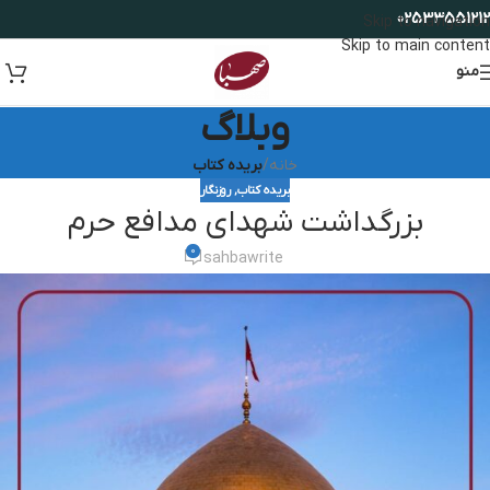
02533551212
Skip to navigation
Skip to main content
منو
وبلاگ
خانه
/
بریده کتاب
بریده کتاب
,
روزنگار
بزرگداشت شهدای مدافع حرم
0
sahbawrite