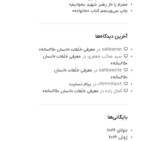
محرم را «از رهبر شهید بخوانیم»
چاپ سی‌‌وپنجم کتاب «خانواده»
آخرین دیدگاه‌ها
sahbamin
در
معرفی حَلَقات «انسان ۲۵۰ساله»
سید صائب جعفری
در
معرفی حَلَقات «انسان
۲۵۰ساله»
sahbawrite
در
معرفی حَلَقات «انسان
۲۵۰ساله»
09123216578
در
پیام تسلیت
کمال زاده
در
معرفی حَلَقات «انسان ۲۵۰ساله»
بایگانی‌ها
جولای 2026
ژوئن 2026