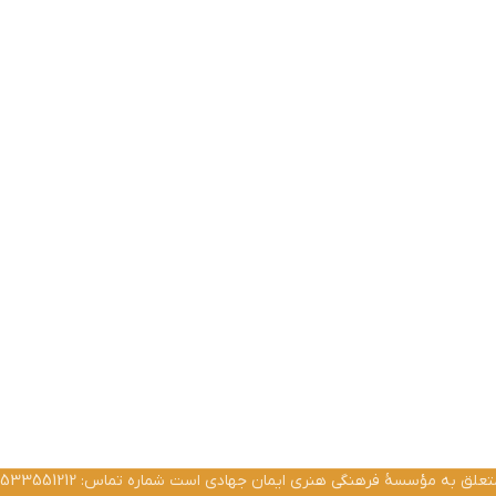
ق به مؤسسۀ فرهنگی هنری ایمان جهادی است شماره تماس: 02533551212