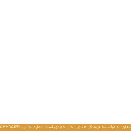
ق به مؤسسۀ فرهنگی هنری ایمان جهادی است شماره تماس: 02533551212