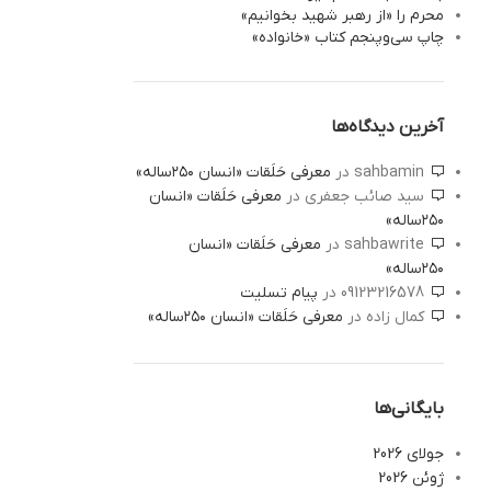
محرم را «از رهبر شهید بخوانیم»
چاپ سی‌‌وپنجم کتاب «خانواده»
آخرین دیدگاه‌ها
sahbamin
در
معرفی حَلَقات «انسان ۲۵۰ساله»
سید صائب جعفری
در
معرفی حَلَقات «انسان
۲۵۰ساله»
sahbawrite
در
معرفی حَلَقات «انسان
۲۵۰ساله»
09123216578
در
پیام تسلیت
کمال زاده
در
معرفی حَلَقات «انسان ۲۵۰ساله»
بایگانی‌ها
جولای 2026
ژوئن 2026