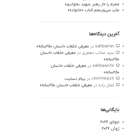
محرم را «از رهبر شهید بخوانیم»
چاپ سی‌‌وپنجم کتاب «خانواده»
آخرین دیدگاه‌ها
sahbamin
در
معرفی حَلَقات «انسان ۲۵۰ساله»
سید صائب جعفری
در
معرفی حَلَقات «انسان
۲۵۰ساله»
sahbawrite
در
معرفی حَلَقات «انسان
۲۵۰ساله»
09123216578
در
پیام تسلیت
کمال زاده
در
معرفی حَلَقات «انسان ۲۵۰ساله»
بایگانی‌ها
جولای 2026
ژوئن 2026