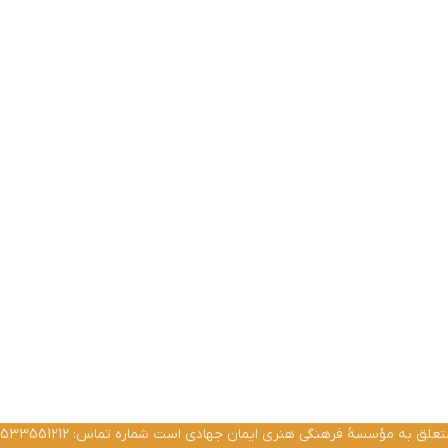
ق به مؤسسۀ فرهنگی هنری ایمان جهادی است شماره تماس: 02533551212