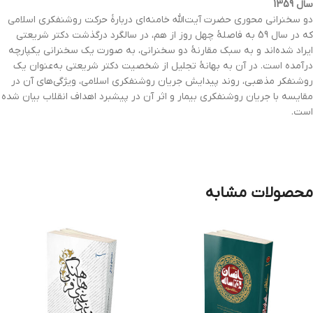
سال 1359
دو سخنرانی محوری حضرت آيت‌الله خامنه‌ای دربارۀ حرکت روشنفکری اسلامی
که در سال 59 به فاصلۀ چهل روز از هم، در سالگرد درگذشت دکتر شريعتی
ايراد شده‌اند و به سبک مقارنۀ دو سخنرانی، به صورت يک سخنرانی يکپارچه
درآمده است. در آن به بهانۀ تجليل از شخصيت دکتر شريعتی به‌عنوان يک
روشنفکر مذهبی، روند پيدايش جريان روشنفکری اسلامی، ويژگی‌های آن در
مقايسه با جريان روشنفکری بيمار و اثر آن در پيشبرد اهداف انقلاب بيان شده
است.
محصولات مشابه