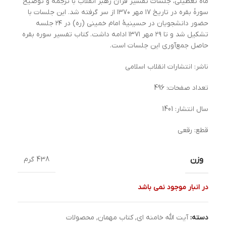
ماه تعطیلی، جلسات تفسیر قرآن رهبر انقلاب با ترجمه و توضیح
سورهٔ بقره در تاریخ ۱۷ مهر ۱۳۷۰ از سر گرفته شد. این جلسات با
حضور دانشجویان در حسینیهٔ امام خمینی (ره) در ۲۴ جلسه
تشکیل شد و تا ۲۹ مهر ۱۳۷۱ ادامه داشت. کتاب تفسیر سوره بقره
حاصل جمع‌آوری این جلسات است.
ناشر: انتشارات انقلاب اسلامی
تعداد صفحات: 496
سال انتشار: 1401
قطع: رقعی
وزن
438 گرم
در انبار موجود نمی باشد
دسته:
آیت الله خامنه ای
,
کتاب مهمان
,
محصولات