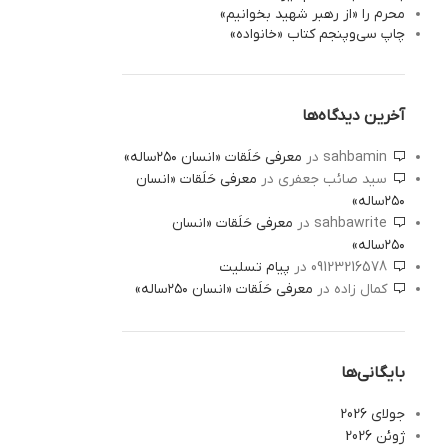
محرم را «از رهبر شهید بخوانیم»
چاپ سی‌‌وپنجم کتاب «خانواده»
آخرین دیدگاه‌ها
sahbamin
در
معرفی حَلَقات «انسان ۲۵۰ساله»
سید صائب جعفری
در
معرفی حَلَقات «انسان
۲۵۰ساله»
sahbawrite
در
معرفی حَلَقات «انسان
۲۵۰ساله»
09123216578
در
پیام تسلیت
کمال زاده
در
معرفی حَلَقات «انسان ۲۵۰ساله»
بایگانی‌ها
جولای 2026
ژوئن 2026