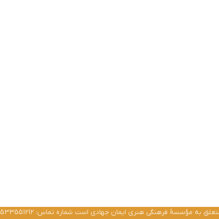
ق به مؤسسۀ فرهنگی هنری ایمان جهادی است شماره تماس: 02533551212